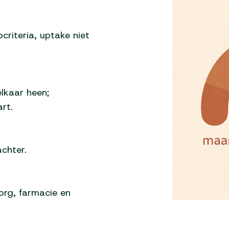
criteria, uptake niet
elkaar heen;
art.
achter.
org, farmacie en