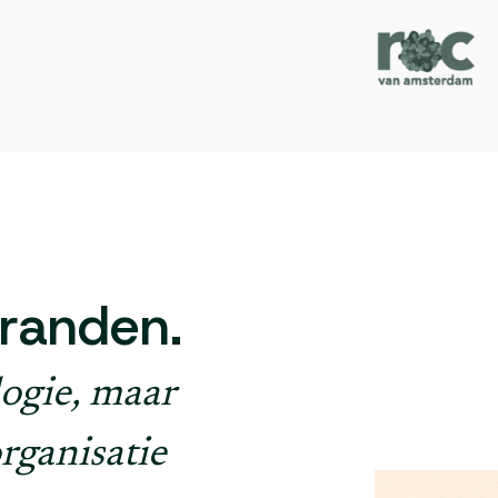
tranden.
logie, maar
rganisatie