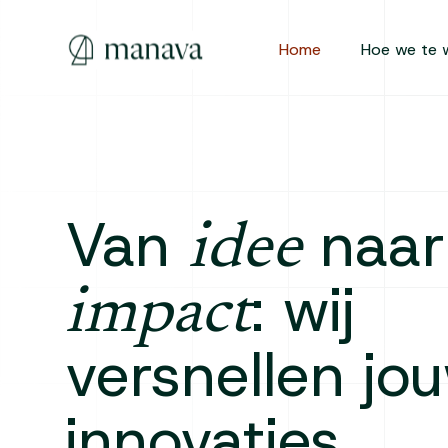
Home
Hoe we te 
Van
naar
idee
: wij
impact
versnellen jo
innovaties